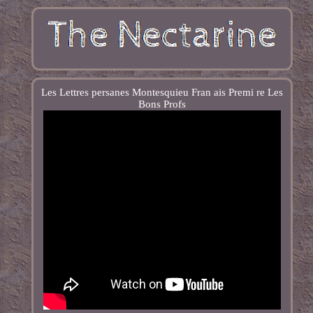
Les Lettres persanes Montesquieu Fran ais Premi re Les
Bons Profs