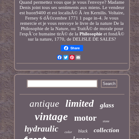
Quand permettez vous que je vous l'envoye? Madame
Denis joint tous ses sentiments aux miens. Le vendeur
est huon9400 et est localisÃ© Ã /en Kernilis. Voltaire,
Ferney 6 dÃ©cembre 1771 1 page in-4. Je vous
remercie et je vous renvoye le livre de la nature De la
Philosophie de la Nature, ou TraitÃ© de morale pour
l'espÃ¨ce humaine tirÃ© de la
Philosophie
et fondÃ©
sur la nature, 1770, de DELISLE DE SALES?
Share
Facebook
Twitter
Pinterest
Email
limited
antique
glass
vintage
motor
stone
hydraulic
collection
black
color